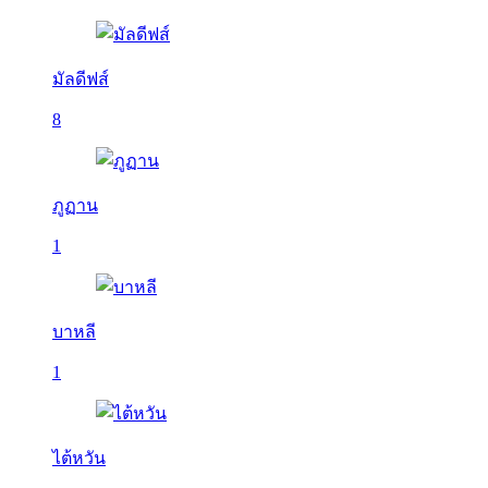
มัลดีฟส์
8
ภูฏาน
1
บาหลี
1
ไต้หวัน