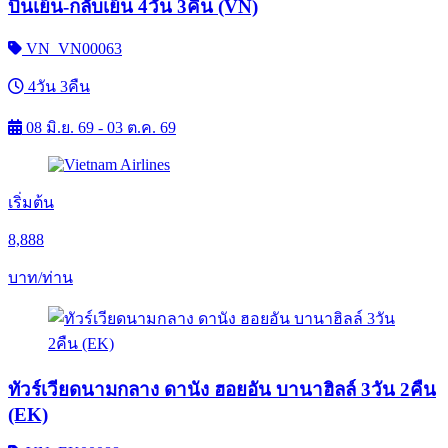
บินเย็น-กลับเย็น 4วัน 3คืน (VN)
VN_VN00063
4วัน 3คืน
08 มิ.ย. 69 - 03 ต.ค. 69
เริ่มต้น
8,888
บาท/ท่าน
ทัวร์เวียดนามกลาง ดานัง ฮอยอัน บานาฮิลล์ 3วัน 2คืน
(EK)